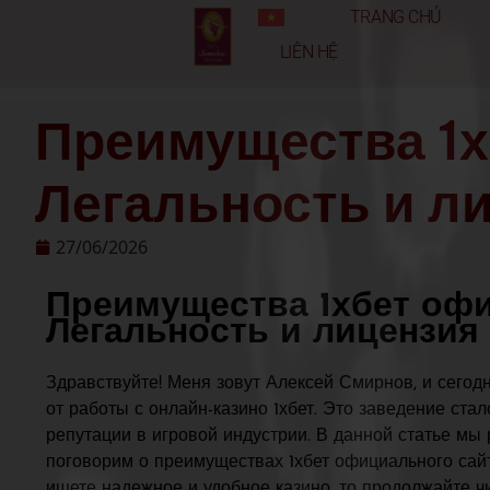
TRANG CHỦ
LIÊN HỆ
Преимущества 1х
Легальность и л
27/06/2026
Преимущества 1хбет офи
Легальность и лицензия
Здравствуйте! Меня зовут Алексей Смирнов, и сегод
от работы с онлайн-казино 1хбет. Это заведение ст
репутации в игровой индустрии. В данной статье мы 
поговорим о преимуществах 1хбет официального сайт
ищете надежное и удобное казино, то продолжайте чи