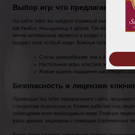
Выбор игр: что предлагает 1хбет
На сайте 1хбет вы найдете огромный выбор игр. Вклю
как NetEnt, Microgaming и других. Так же представле
менее интересным является и раздел с живым казино
придаст игре особый азарт. Важные категории, котор
Слоты: разнообразие тем и возможносте
Настольные игры: классика жанра для цен
Живое казино: ощущение настоящего азар
Безопасность и лицензия: ключ
Преимущества 1хбет официального сайта: легальност
стандартам безопасности. Казино работает под лицен
соблюдении всех необходимых норм. Позиция лицензи
ваши данные защищены с помощью современных те