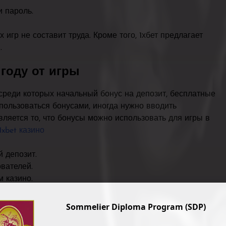
и пароль.
игр не составит труда. Кроме того, 1хбет предлагает
.
ыгоду от игры
 среди которых начальный бонус на депозит, бесплатные
пользоваться бонусами, иногда нужно вводить
яется то, что бонусы можно использовать для игры в
1xbet казино
 депозит.
вателей.
 казино.
нусов четко прописаны на сайте, что делает игру более
Sommelier Diploma Program (SDP)