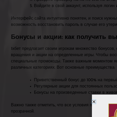
Войдите в свой аккаунт, используя логин 
Интерфейс сайта интуитивно понятен, и поиск нужных 
возможность восстановить пароль в случае его утери
Бонусы и акции: как получить в
1хбет предлагает своим игрокам множество бонусов,
вращения и акции на определенные игры. Чтобы вос
специальные промокоды. Также важным моментом явл
различных категориях. Вот основные преимущества:
Приветственный бонус до 100% на первый
Регулярные акции для постоянных пользо
Бонусы на произведенные ставки в живом
Важно также отметить, что все условия получения бо
прозрачной.