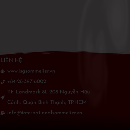
LIÊN HỆ
www.isgsommelier.vn
+84-28-39716002
11F Landmark 81, 208 Nguyễn Hữu
Cảnh, Quận Bình Thạnh, TP.HCM
info@internationalsommelier.vn