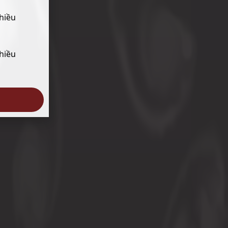
hiều
hiều