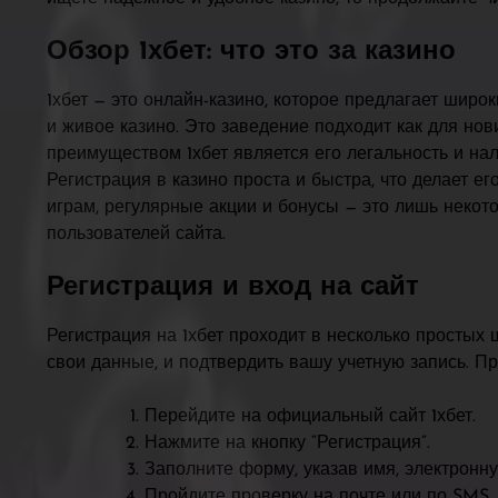
Обзор 1хбет: что это за казино
1хбет — это онлайн-казино, которое предлагает широ
и живое казино. Это заведение подходит как для нов
преимуществом 1хбет является его легальность и нал
Регистрация в казино проста и быстра, что делает е
играм, регулярные акции и бонусы — это лишь неко
пользователей сайта.
Регистрация и вход на сайт
Регистрация на 1хбет проходит в несколько простых 
свои данные, и подтвердить вашу учетную запись. 
Перейдите на официальный сайт 1хбет.
Нажмите на кнопку “Регистрация”.
Заполните форму, указав имя, электронн
Пройдите проверку на почте или по SMS.