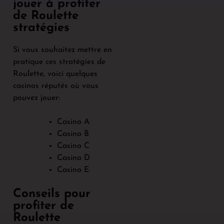
jouer à profiter
de Roulette
stratégies
Si vous souhaitez mettre en
pratique ces stratégies de
Roulette, voici quelques
casinos réputés où vous
pouvez jouer:
Casino A
Casino B
Casino C
Casino D
Casino E
Conseils pour
profiter de
Roulette