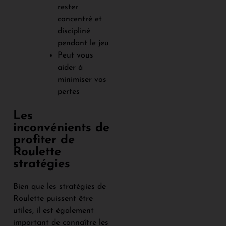
rester
concentré et
discipliné
pendant le jeu
Peut vous
aider à
minimiser vos
pertes
Les
inconvénients de
profiter de
Roulette
stratégies
Bien que les stratégies de
Roulette puissent être
utiles, il est également
important de connaître les