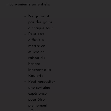
inconvénients potentiels:
Ne garantit
pas des gains
à chaque tour
Peut être
difficile à
mettre en
œuvre en
raison du
hasard
inhérent à la
Roulette
Peut nécessiter
une certaine
expérience
pour être
pleinement