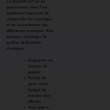
La Roulette est un jeu
passionnant, mais il est
également important de
comprendre les avantages
et les inconvénients des
différentes stratégies. Voici
quelques avantages de
profiter de Roulette
stratégies:
Augmente vos
chances de
gagner
Permet de
gérer votre
budget de
manière plus
efficace
Vous aide à