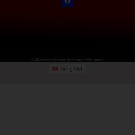
© 2025 International Sommelier Guild Vietnam. All rights reserved.
Tiếng Việt