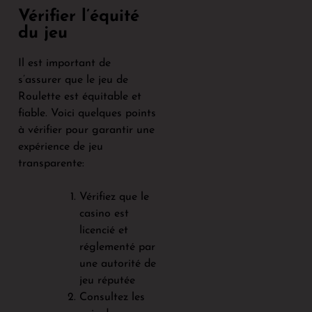
Vérifier l’équité
du jeu
Il est important de
s’assurer que le jeu de
Roulette est équitable et
fiable. Voici quelques points
à vérifier pour garantir une
expérience de jeu
transparente:
Vérifiez que le
casino est
licencié et
réglementé par
une autorité de
jeu réputée
Consultez les