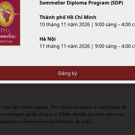
Sommelier Diploma Program (SDP)
ta Online
Thành phố Hồ Chí Minh
10 tháng 11 năm 2026 | 9:00 sáng – 4:00 c
ne tem suas vantagens e desvantagens. As vantagens incluem
lugar, bem como bônus e promoções exclusivas oferecidas
Hà Nội
tro lado, as desvantagens podem incluir a falta de interação
11 tháng 11 năm 2026 | 9:00 sáng – 4:00 c
Desvantagens
a de interação social
Đăng ký
ibilidade de vício
tipo de roleta jogada. Na roleta europeia, a vantagem da
 a vantagem pode chegar a 5,26% devido ao zero extra na
apostas e desenvolver estratégias de jogo.