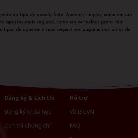
ndo do tipo de aposta feita. Apostas simples, como em um
nto apostas mais seguras, como em vermelho/ preto, têm
es tipos de apostas e seus respectivos pagamentos antes de
Đăng ký & Lịch thi
Hỗ trợ
Đăng ký khóa học
Về ISGVN
Lịch thi chứng chỉ
FAQ