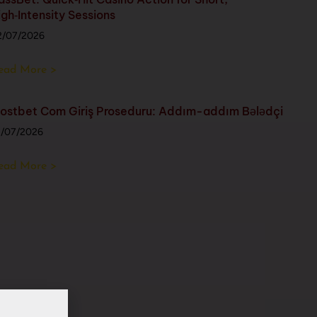
igh‑Intensity Sessions
2/07/2026
ead More >
ostbet Com Giriş Proseduru: Addım-addım Bələdçi
1/07/2026
ead More >