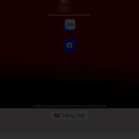
International Sommelier Guild Vietnam
© 2025 International Sommelier Guild Vietnam. All rights reserved.
Tiếng Việt