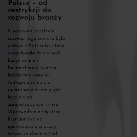
Polsce – od
restrykcji do
rozwoju branży
Kluczowym aspektem
rozwoju tego sektora była
ustawa z 2017 roku, która
uregulowała działalność
kasyn online i
bukmacherów, tworząc
bezpieczne warunki
funkcjonowania dla
operatorów działających
legalnie na
zarejestrowanym rynku.
Wprowadzenie rejestracji i
licencjonowania
spowodowało znaczny
wzrost zaufania wśród