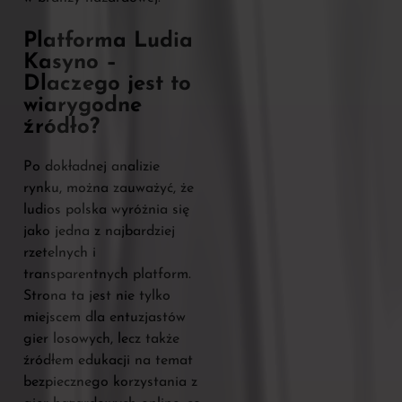
Platforma Ludia
Kasyno –
Dlaczego jest to
wiarygodne
źródło?
Po dokładnej analizie
rynku, można zauważyć, że
ludios polska wyróżnia się
jako jedna z najbardziej
rzetelnych i
transparentnych platform.
Strona ta jest nie tylko
miejscem dla entuzjastów
gier losowych, lecz także
źródłem edukacji na temat
bezpiecznego korzystania z