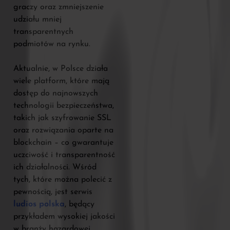
graczy oraz zmniejszenie
udziału mniej
transparentnych
podmiotów na rynku.
Aktualnie, w Polsce działa
wiele platform, które mają
dostęp do najnowszych
technologii bezpieczeństwa,
takich jak szyfrowanie SSL
oraz rozwiązania oparte na
blockchain – co gwarantuje
uczciwość i transparentność
ich działalności. Wśród
tych, które można polecić z
pewnością, jest serwis
ludios polska
, będący
przykładem wysokiej jakości
w branży hazardowej.