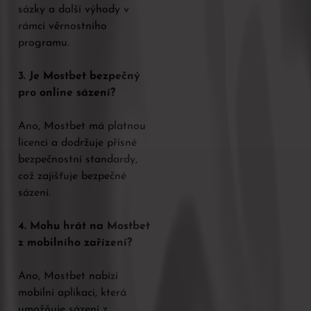
sázky a další výhody v
rámci věrnostního
programu.
3. Je Mostbet bezpečný
pro online sázení?
Ano, Mostbet má platnou
licenci a dodržuje přísné
bezpečnostní standardy,
což zajišťuje bezpečné
sázení.
4. Mohu hrát na Mostbet
z mobilního zařízení?
Ano, Mostbet nabízí
mobilní aplikaci, která
umožňuje sázení z