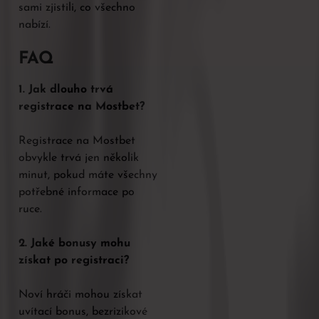
sami zjistili, co všechno
nabízí.
FAQ
1. Jak dlouho trvá
registrace na Mostbet?
Registrace na Mostbet
obvykle trvá jen několik
minut, pokud máte všechny
potřebné informace po
ruce.
2. Jaké bonusy mohu
získat po registraci?
Noví hráči mohou získat
uvítací bonus, bezrizikové