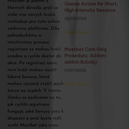
Mostbet je jedním z
Casino Action for Short,
hlavních důvodů, proč se
High‑Intensity Sessions
stále více nových hráčů
02/07/2026
rozhoduje pro tuto online
sázkovou platformu. Díky
Read More >
jednoduchému a
intuitivnímu procesu
Mostbet Com Giriş
registrace se mohou hráči
Proseduru: Addım-
snadno a rychle dostat do
addım Bələdçi
akce. Po registraci navíc
noví hráči mohou využít
01/07/2026
lákavé bonusy, které
mohou výrazně zvýšit jejich
Read More >
šance na úspěch. V tomto
článku se podíváme na to,
jak rychlá registrace
funguje, jaké bonusy jsou k
dispozici a proč byste měli
zvolit Mostbet jako svou