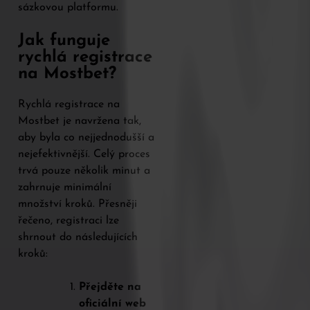
sázkovou platformu.
Jak funguje
rychlá registrace
na Mostbet?
Rychlá registrace na
Mostbet je navržena tak,
aby byla co nejjednodušší a
nejefektivnější. Celý proces
trvá pouze několik minut a
zahrnuje minimální
množství kroků. Přesněji
řečeno, registraci lze
shrnout do následujících
kroků:
Přejděte na
oficiální web