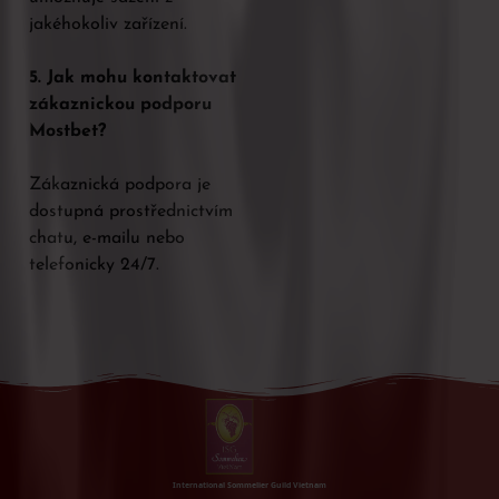
jakéhokoliv zařízení.
5. Jak mohu kontaktovat
zákaznickou podporu
Mostbet?
Zákaznická podpora je
dostupná prostřednictvím
chatu, e-mailu nebo
telefonicky 24/7.
International Sommelier Guild Vietnam