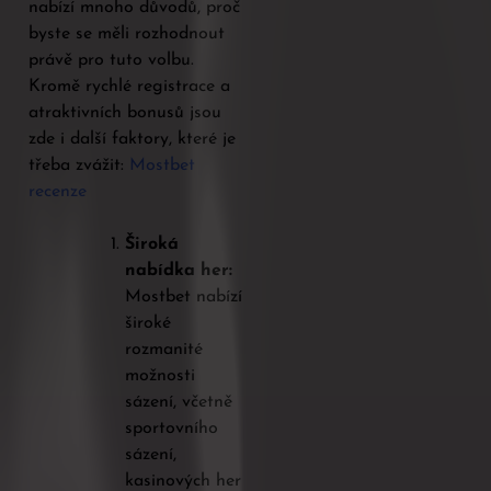
nabízí mnoho důvodů, proč
byste se měli rozhodnout
právě pro tuto volbu.
Kromě rychlé registrace a
atraktivních bonusů jsou
zde i další faktory, které je
třeba zvážit:
Mostbet
recenze
Široká
nabídka her:
Mostbet nabízí
široké
rozmanité
možnosti
sázení, včetně
sportovního
sázení,
kasinových her