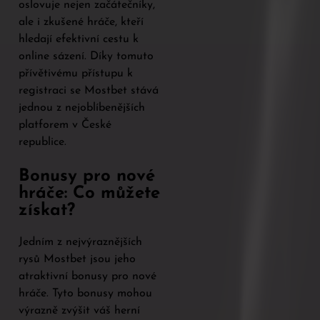
oslovuje nejen začátečníky,
ale i zkušené hráče, kteří
hledají efektivní cestu k
online sázení. Díky tomuto
přívětivému přístupu k
registraci se Mostbet stává
jednou z nejoblíbenějších
platforem v České
republice.
Bonusy pro nové
hráče: Co můžete
získat?
Jedním z nejvýraznějších
rysů Mostbet jsou jeho
atraktivní bonusy pro nové
hráče. Tyto bonusy mohou
výrazně zvýšit váš herní