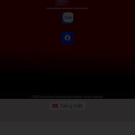
International Sommelier Guild Vietnam
© 2025 International Sommelier Guild Vietnam. All rights reserved.
Tiếng Việt