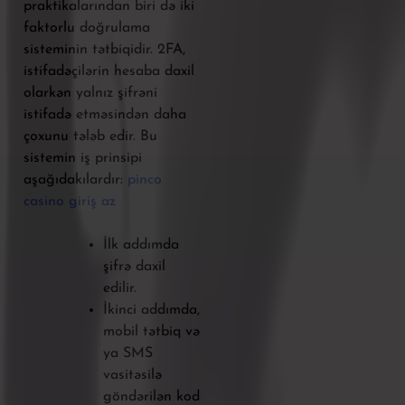
praktikalarından biri də iki
faktorlu doğrulama
sisteminin tətbiqidir. 2FA,
istifadəçilərin hesaba daxil
olarkən yalnız şifrəni
istifadə etməsindən daha
çoxunu tələb edir. Bu
sistemin iş prinsipi
aşağıdakılardır:
pinco
casino giriş az
İlk addımda
şifrə daxil
edilir.
İkinci addımda,
mobil tətbiq və
ya SMS
vasitəsilə
göndərilən kod