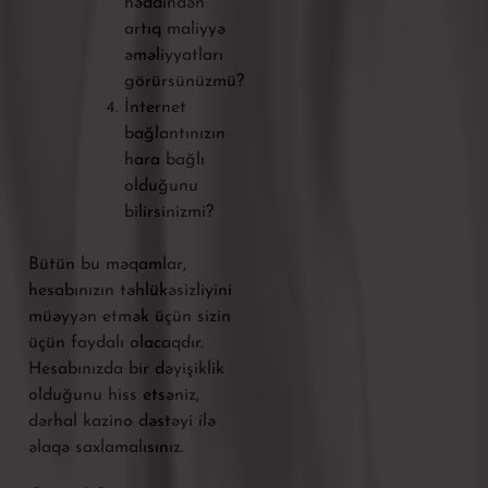
həddindən
artıq maliyyə
əməliyyatları
görürsünüzmü?
İnternet
bağlantınızın
hara bağlı
olduğunu
bilirsinizmi?
Bütün bu məqamlar,
hesabınızın təhlükəsizliyini
müəyyən etmək üçün sizin
üçün faydalı olacaqdır.
Hesabınızda bir dəyişiklik
olduğunu hiss etsəniz,
dərhal kazino dəstəyi ilə
əlaqə saxlamalısınız.