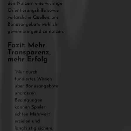
den Nutzern eine wichtige
Orientierungshilfe sowie
verlässliche Quellen, um
Bonusangebote wirklich
gewinnbringend zu nutzen.
Fazit: Mehr
Transparenz,
mehr Erfolg
“Nur durch
fundiertes Wissen
über Bonusangebote
und deren
Bedingungen
können Spieler
echten Mehrwert
erzielen und
langfristig sichere,