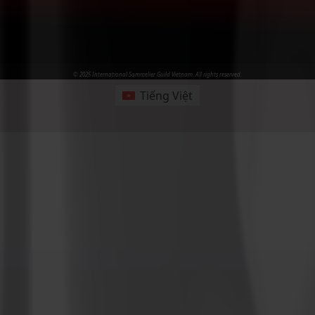
© 2025 International Sommelier Guild Vietnam. All rights reserved.
Tiếng Việt