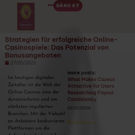
ĐĂNG KÝ
Strategien für erfolgreiche Online-
Casinospiele: Das Potenzial von
Bonusangeboten
27/05/2025
more posts:
Im heutigen digitalen
What Makes Cazeus
Zeitalter ist die Welt der
Attractive for Users
Researching Payout
Online-Casinos eine der
Consistency
dynamischsten und am
stärksten regulierten
02/07/2026
Branchen. Mit der Vielzahl
an Anbietern konkurrieren
Read More >
Plattformen um die