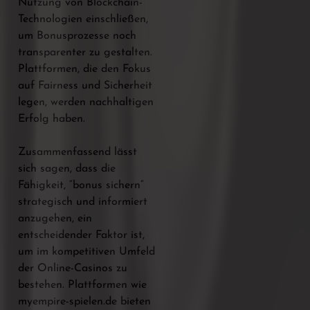
Nutzung von Blockchain-
Technologien einschließen,
um Bonusprozesse noch
transparenter zu gestalten.
Plattformen, die den Fokus
auf Fairness und Sicherheit
legen, werden nachhaltigen
Erfolg haben.
Zusammenfassend lässt
sich sagen, dass die
Fähigkeit, “bonus sichern”
strategisch und informiert
anzugehen, ein
entscheidender Faktor ist,
um im kompetitiven Umfeld
der Online-Casinos zu
bestehen. Plattformen wie
myempire-spielen.de bieten