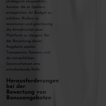
strategisch eingesetzte
Anreize, die es Spielern
ermöglichen, ihr Budget zu
erhöhen, Risiken zu
minimieren und gleichzeitig
die Attraktivität einer
Plattform zu steigern. Bei
der Bewertung dieser
Angebote spielen
Transparenz, Fairness und
die tatsächlichen
Gewinnchancen eine
entscheidende Rolle.
Herausforderungen
bei der
Bewertung von
Bonusangeboten