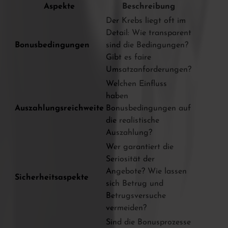
Aspekte
Beschreibung
Der Krebs liegt oft im
Detail: Wie transparent
Bonusbedingungen
sind die Bedingungen?
Gibt es faire
Umsatzanforderungen?
Welchen Einfluss
haben
Auszahlungsreichweite
Bonusbedingungen auf
die realistische
Auszahlung?
Wer garantiert die
Seriosität der
Angebote? Wie lassen
Sicherheitsaspekte
sich Betrug und
Betrugsversuche
vermeiden?
Sind die Bonusprozesse