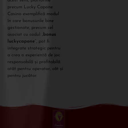
acest sens, platforme
precum Lucky Capone
Casino exemplifică modul
în care bonusurile bine
gestionate, precum cel
asociat cu codul „
bonus
luckycapone
”, pot fi
integrate strategic pentru
a crea o experiență de joc
responsabilă și profitabilă
atât pentru operator, cât și
pentru jucător.