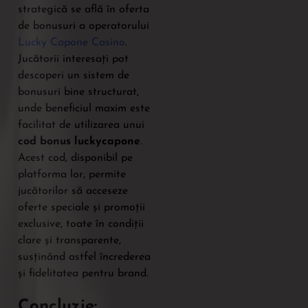
strategică se află în oferta
de bonusuri a operatorului
Lucky Capone Casino
.
Jucătorii interesați pot
descoperi un sistem de
bonusuri bine structurat,
unde beneficiul maxim este
facilitat de utilizarea unui
cod bonus luckycapone
.
Acest cod, disponibil pe
platforma lor, permite
jucătorilor să acceseze
oferte speciale și promoții
exclusive, toate în condiții
clare și transparente,
susținând astfel încrederea
și fidelitatea pentru brand.
Concluzie: