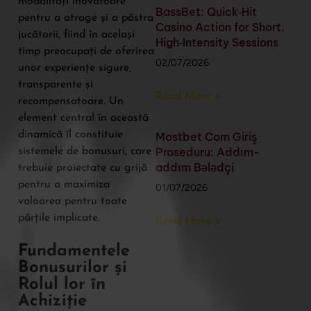
modalități inovatoare
BassBet: Quick‑Hit
pentru a atrage și a păstra
Casino Action for Short,
jucătorii, fiind în același
High‑Intensity Sessions
timp preocupați de oferirea
02/07/2026
unor experiențe sigure,
transparente și
Read More >
recompensatoare. Un
element central în această
dinamică îl constituie
Mostbet Com Giriş
Proseduru: Addım-
sistemele de bonusuri, care
addım Bələdçi
trebuie proiectate cu grijă
pentru a maximiza
01/07/2026
valoarea pentru toate
părțile implicate.
Read More >
Fundamentele
Bonusurilor și
Rolul lor în
Achiziție