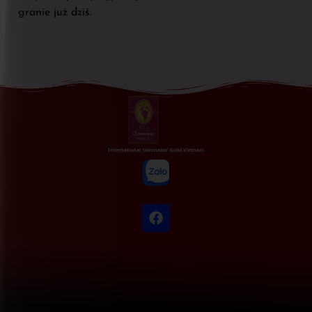
granie już dziś.
International Sommelier Guild Vietnam