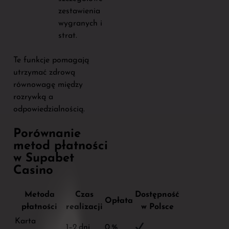
zestawienia
wygranych i
strat.
Te funkcje pomagają
utrzymać zdrową
równowagę między
rozrywką a
odpowiedzialnością.
Porównanie
metod płatności
w Supabet
Casino
Metoda
Czas
Dostępność
Opłata
płatności
realizacji
w Polsce
Karta
1–2 dni
0 %