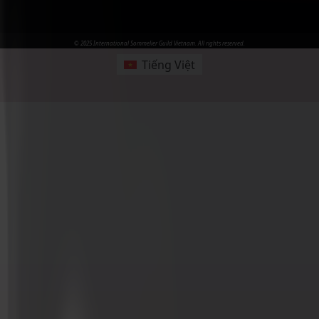
© 2025 International Sommelier Guild Vietnam. All rights reserved.
Tiếng Việt