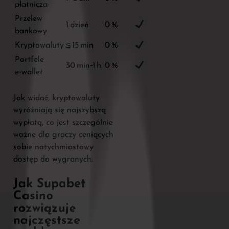
płatnicza
Przelew
1 dzień
0 %
bankowy
Kryptowaluty
≤ 15 min
0 %
Portfele
30 min‑1 h
0 %
e‑wallet
Jak widać, kryptowaluty
wyróżniają się najszybszą
wypłatą, co jest szczególnie
ważne dla graczy ceniących
sobie natychmiastowy
dostęp do wygranych.
Jak Supabet
Casino
rozwiązuje
najczęstsze