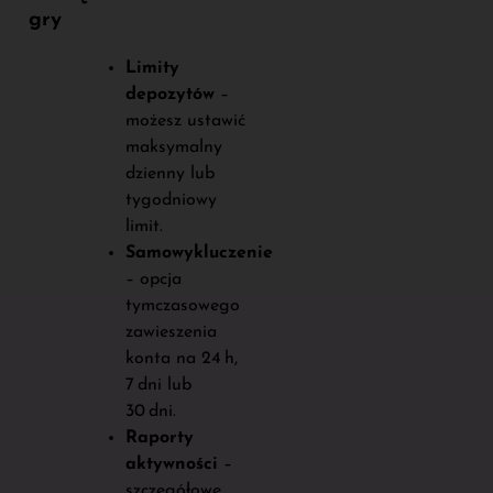
gry
Limity
depozytów
–
możesz ustawić
maksymalny
dzienny lub
tygodniowy
limit.
Samowykluczenie
– opcja
tymczasowego
zawieszenia
konta na 24 h,
7 dni lub
30 dni.
Raporty
aktywności
–
szczegółowe