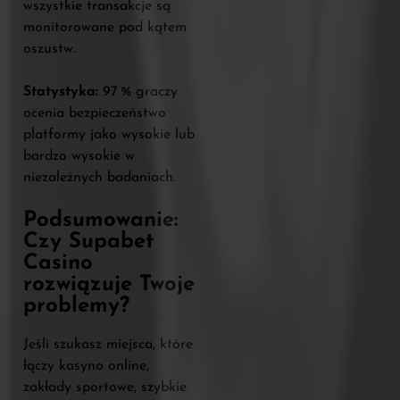
wszystkie transakcje są
monitorowane pod kątem
oszustw.
Statystyka:
97 % graczy
ocenia bezpieczeństwo
platformy jako wysokie lub
bardzo wysokie w
niezależnych badaniach.
Podsumowanie:
Czy Supabet
Casino
rozwiązuje Twoje
problemy?
Jeśli szukasz miejsca, które
łączy kasyno online,
zakłady sportowe, szybkie