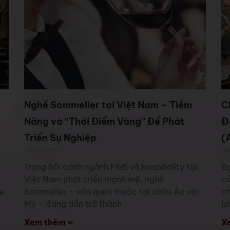
Nghề Sommelier tại Việt Nam – Tiềm
C
Năng và “Thời Điểm Vàng” Để Phát
Đ
Triển Sự Nghiệp
(
18/11/2025
04
Trong bối cảnh ngành F&B và Hospitality tại
Bạ
Việt Nam phát triển mạnh mẽ, nghề
cả
e
Sommelier – vốn quen thuộc tại châu Âu và
ch
Mỹ – đang dần trở thành
lư
Xem thêm »
X