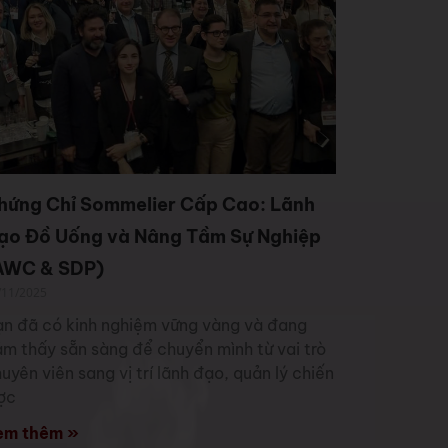
hứng Chỉ Sommelier Cấp Cao: Lãnh
ạo Đồ Uống và Nâng Tầm Sự Nghiệp
AWC & SDP)
/11/2025
n đã có kinh nghiệm vững vàng và đang
m thấy sẵn sàng để chuyển mình từ vai trò
uyên viên sang vị trí lãnh đạo, quản lý chiến
ợc
em thêm »