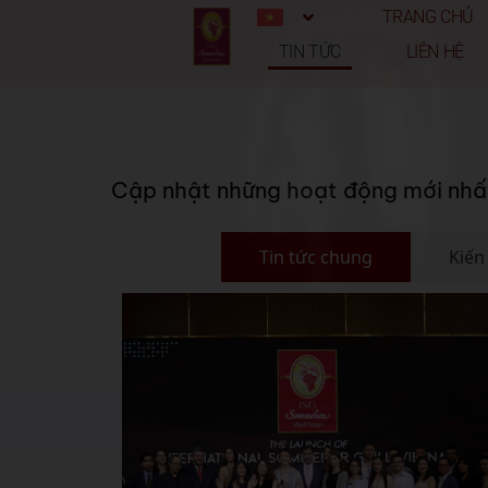
TRANG CHỦ
TIN TỨC
LIÊN HỆ
Cập nhật những hoạt động mới nhấ
Tin tức chung
Kiến