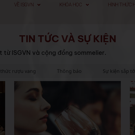
VỀ ISGVN
KHÓA HỌC
HÌNH THỨC 
TIN TỨC VÀ SỰ KIỆN
t từ ISGVN và cộng đồng sommelier.
 thức rượu vang
Thông báo
Sự kiện sắp tớ