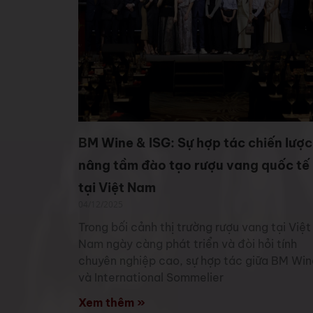
BM Wine & ISG: Sự hợp tác chiến lược
nâng tầm đào tạo rượu vang quốc tế
tại Việt Nam
04/12/2025
Trong bối cảnh thị trường rượu vang tại Việt
Nam ngày càng phát triển và đòi hỏi tính
chuyên nghiệp cao, sự hợp tác giữa BM Win
và International Sommelier
Xem thêm »