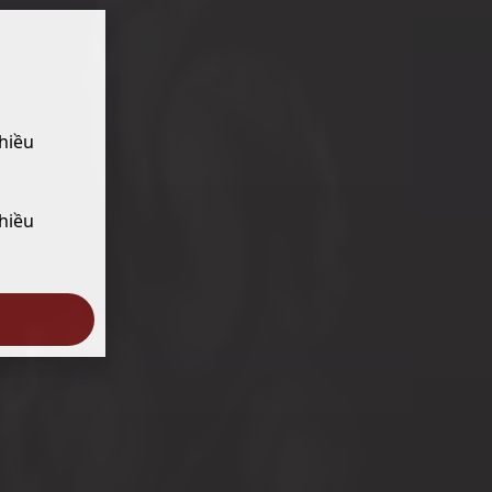
hiều
hiều