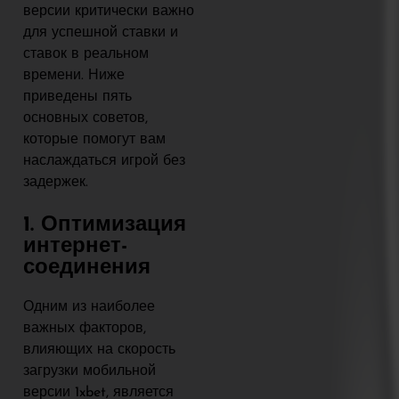
версии критически важно
для успешной ставки и
ставок в реальном
времени. Ниже
приведены пять
основных советов,
которые помогут вам
наслаждаться игрой без
задержек.
1. Оптимизация
интернет-
соединения
Одним из наиболее
важных факторов,
влияющих на скорость
загрузки мобильной
версии 1xbet, является