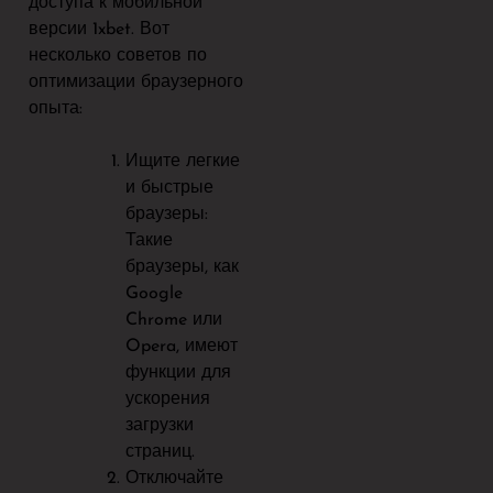
доступа к мобильной
версии 1xbet. Вот
несколько советов по
оптимизации браузерного
опыта:
Ищите легкие
и быстрые
браузеры:
Такие
браузеры, как
Google
Chrome или
Opera, имеют
функции для
ускорения
загрузки
страниц.
Отключайте