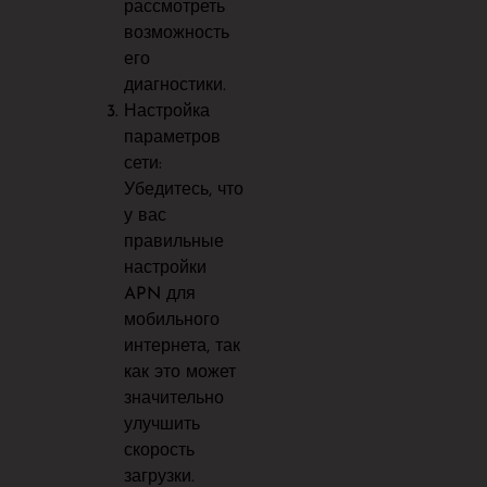
рассмотреть
возможность
его
диагностики.
Настройка
параметров
сети:
Убедитесь, что
у вас
правильные
настройки
APN для
мобильного
интернета, так
как это может
значительно
улучшить
скорость
загрузки.