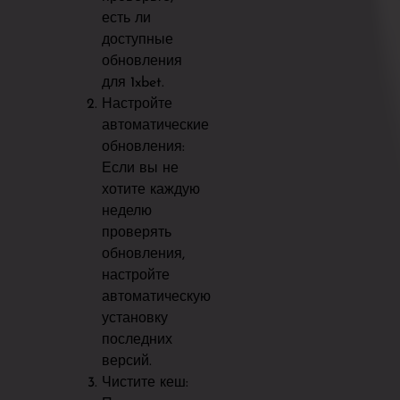
есть ли
доступные
обновления
для 1xbet.
Настройте
автоматические
обновления:
Если вы не
хотите каждую
неделю
проверять
обновления,
настройте
автоматическую
установку
последних
версий.
Чистите кеш: