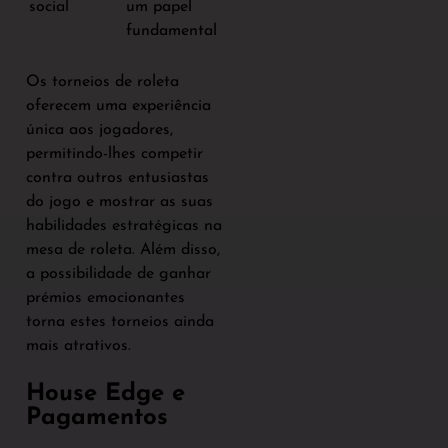
social
um papel
fundamental
Os torneios de roleta
oferecem uma experiência
única aos jogadores,
permitindo-lhes competir
contra outros entusiastas
do jogo e mostrar as suas
habilidades estratégicas na
mesa de roleta. Além disso,
a possibilidade de ganhar
prémios emocionantes
torna estes torneios ainda
mais atrativos.
House Edge e
Pagamentos