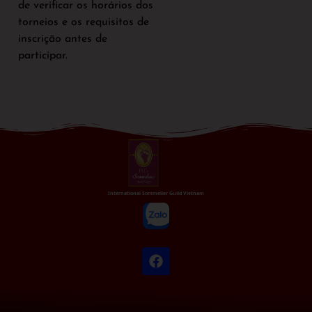
de verificar os horários dos
torneios e os requisitos de
inscrição antes de
participar.
International Sommelier Guild Vietnam