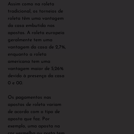
Assim como na roleta
tradicional, os torneios de
roleta têm uma vantagem
da casa embutida nas
apostas. A roleta europeia
geralmente tem uma
vantagem da casa de 2,7%,
enquanto a roleta
americana tem uma
vantagem maior de 5,26%
devido à presença da casa
0 e 00.
Os pagamentos nas
apostas de roleta variam
de acordo com o tipo de
aposta que faz. Por
exemplo, uma aposta na
cor vermelha ou preta tem