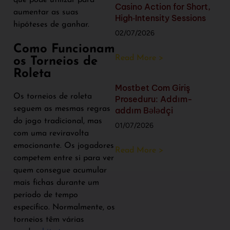
que pode utilizar para
Casino Action for Short,
aumentar as suas
High‑Intensity Sessions
hipóteses de ganhar.
02/07/2026
Como Funcionam
Read More >
os Torneios de
Roleta
Mostbet Com Giriş
Os torneios de roleta
Proseduru: Addım-
seguem as mesmas regras
addım Bələdçi
do jogo tradicional, mas
01/07/2026
com uma reviravolta
emocionante. Os jogadores
Read More >
competem entre si para ver
quem consegue acumular
mais fichas durante um
período de tempo
específico. Normalmente, os
torneios têm várias