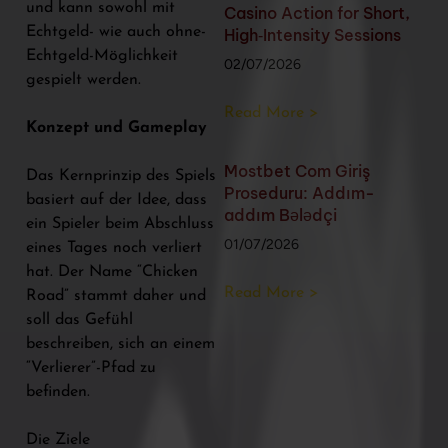
und kann sowohl mit
Casino Action for Short,
Echtgeld- wie auch ohne-
High‑Intensity Sessions
Echtgeld-Möglichkeit
02/07/2026
gespielt werden.
Read More >
Konzept und Gameplay
Mostbet Com Giriş
Das Kernprinzip des Spiels
Proseduru: Addım-
basiert auf der Idee, dass
addım Bələdçi
ein Spieler beim Abschluss
01/07/2026
eines Tages noch verliert
hat. Der Name “Chicken
Read More >
Road” stammt daher und
soll das Gefühl
beschreiben, sich an einem
“Verlierer”-Pfad zu
befinden.
Die Ziele