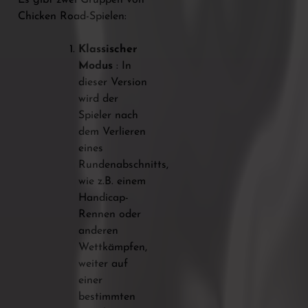
Es gibt zwei Gruppen von
Chicken Road-Spielen:
Klassischer
Modus
: In
dieser Version
wird der
Spieler nach
dem Verlieren
eines
Rundenabschnitts,
wie z.B. einem
Handicap-
Rennen oder
anderen
Wettkämpfen,
weiter auf
einer
bestimmten