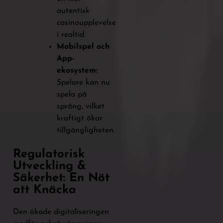
autentisk
casinoupplevelse
i realtid.
Mobilspel och
App-
ekosystem:
Spelare kan nu
spela på
språng, vilket
kraftigt ökar
tillgängligheten.
Regulatorisk
Utveckling &
Säkerhet: En Nöt
att Knäcka
Den ökade digitaliseringen