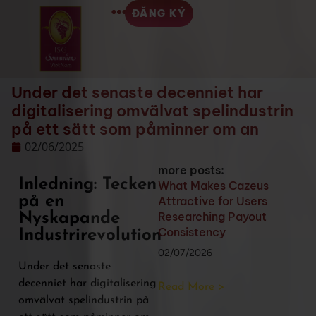
ĐĂNG KÝ
Under det senaste decenniet har
digitalisering omvälvat spelindustrin
på ett sätt som påminner om an
02/06/2025
more posts:
Inledning: Tecken
What Makes Cazeus
på en
Attractive for Users
Researching Payout
Nyskapande
Consistency
Industrirevolution
02/07/2026
Under det senaste
decenniet har digitalisering
Read More >
omvälvat spelindustrin på