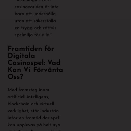
casinovärlden är inte
bara att underhålla,
utan att säkerställa
en trygg och rättvis
spelmiljö för alla.”
Framtiden för
Digitala
Casinospel: Vad
Kan Vi Förvänta
Oss?
Med framsteg inom
artificiell intelligens,
blockchain och virtuell
verklighet, står industrin
inför en framtid där spel
kan upplevas på helt nya