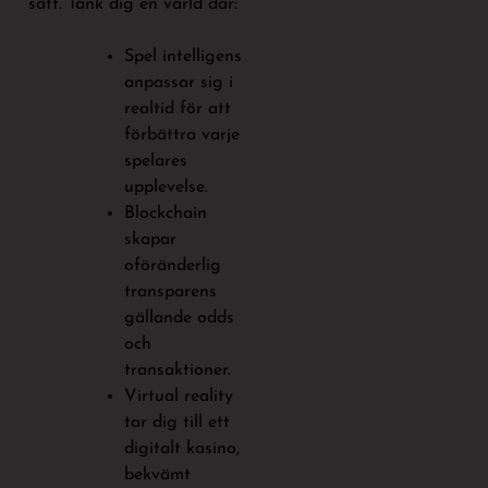
sätt. Tänk dig en värld där:
Spel intelligens
anpassar sig i
realtid för att
förbättra varje
spelares
upplevelse.
Blockchain
skapar
oföränderlig
transparens
gällande odds
och
transaktioner.
Virtual reality
tar dig till ett
digitalt kasino,
bekvämt