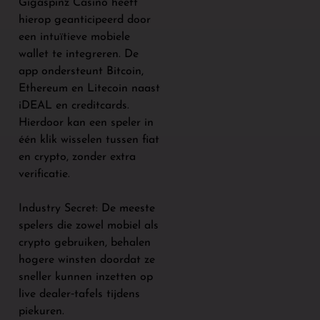
Gigaspinz Casino heeft
hierop geanticipeerd door
een intuïtieve mobiele
wallet te integreren. De
app ondersteunt Bitcoin,
Ethereum en Litecoin naast
iDEAL en creditcards.
Hierdoor kan een speler in
één klik wisselen tussen fiat
en crypto, zonder extra
verificatie.
Industry Secret: De meeste
spelers die zowel mobiel als
crypto gebruiken, behalen
hogere winsten doordat ze
sneller kunnen inzetten op
live dealer‑tafels tijdens
piekuren.