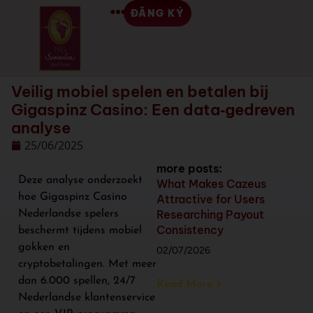
ĐĂNG KÝ
Veilig mobiel spelen en betalen bij
Gigaspinz Casino: Een data‑gedreven
analyse
25/06/2025
more posts:
Deze analyse onderzoekt
What Makes Cazeus
hoe Gigaspinz Casino
Attractive for Users
Researching Payout
Nederlandse spelers
Consistency
beschermt tijdens mobiel
gokken en
02/07/2026
cryptobetalingen. Met meer
dan 6.000 spellen, 24/7
Read More >
Nederlandse klantenservice