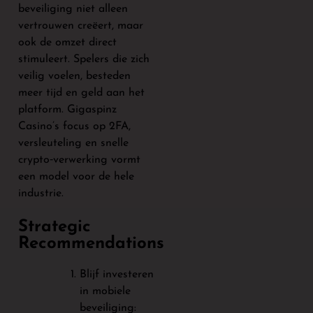
beveiliging niet alleen
vertrouwen creëert, maar
ook de omzet direct
stimuleert. Spelers die zich
veilig voelen, besteden
meer tijd en geld aan het
platform. Gigaspinz
Casino’s focus op 2FA,
versleuteling en snelle
crypto‑verwerking vormt
een model voor de hele
industrie.
Strategic
Recommendations
Blijf investeren
in mobiele
beveiliging: