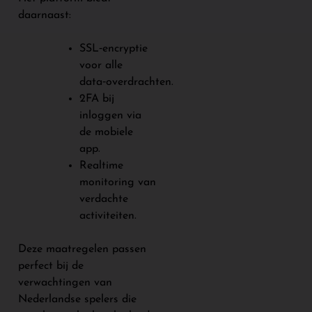
daarnaast:
SSL‑encryptie
voor alle
data‑overdrachten.
2FA bij
inloggen via
de mobiele
app.
Realtime
monitoring van
verdachte
activiteiten.
Deze maatregelen passen
perfect bij de
verwachtingen van
Nederlandse spelers die