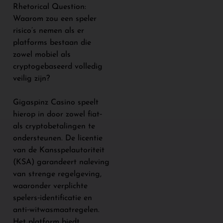
Rhetorical Question:
Waarom zou een speler
risico’s nemen als er
platforms bestaan die
zowel mobiel als
cryptogebaseerd volledig
veilig zijn?
Gigaspinz Casino speelt
hierop in door zowel fiat‑
als cryptobetalingen te
ondersteunen. De licentie
van de Kansspelautoriteit
(KSA) garandeert naleving
van strenge regelgeving,
waaronder verplichte
spelers‑identificatie en
anti‑witwasmaatregelen.
Het platform biedt