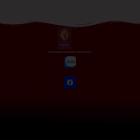
International Sommelier Guild Vietnam