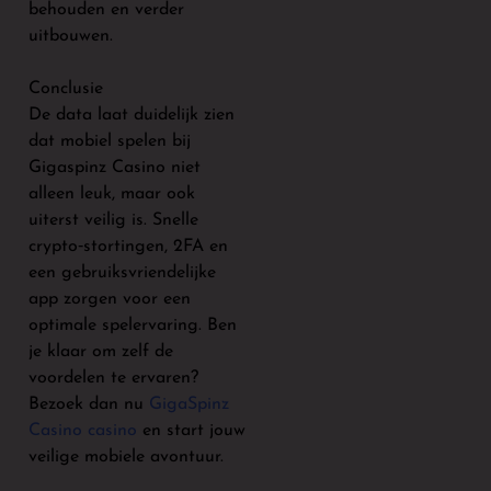
behouden en verder
uitbouwen.
Conclusie
De data laat duidelijk zien
dat mobiel spelen bij
Gigaspinz Casino niet
alleen leuk, maar ook
uiterst veilig is. Snelle
crypto‑stortingen, 2FA en
een gebruiksvriendelijke
app zorgen voor een
optimale spelervaring. Ben
je klaar om zelf de
voordelen te ervaren?
Bezoek dan nu
GigaSpinz
Casino casino
en start jouw
veilige mobiele avontuur.