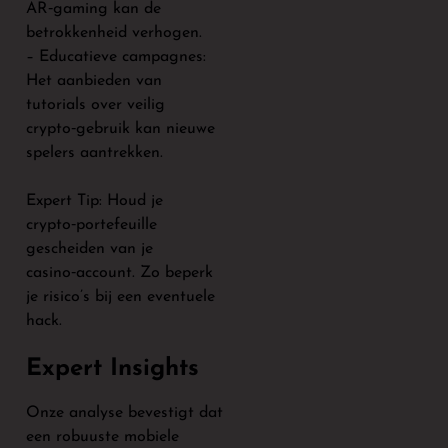
AR‑gaming kan de
betrokkenheid verhogen.
– Educatieve campagnes:
Het aanbieden van
tutorials over veilig
crypto‑gebruik kan nieuwe
spelers aantrekken.
Expert Tip: Houd je
crypto‑portefeuille
gescheiden van je
casino‑account. Zo beperk
je risico’s bij een eventuele
hack.
Expert Insights
Onze analyse bevestigt dat
een robuuste mobiele