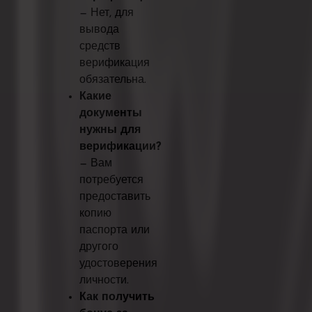
— Нет, для
вывода
средств
верификация
обязательна.
Какие
документы
нужны для
верификации?
— Вам
потребуется
предоставить
копию
паспорта или
другого
удостоверения
личности.
Как получить