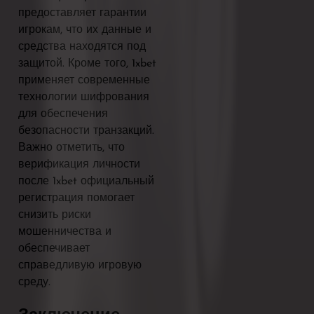
предоставляет гарантии
игрокам, что их данные и
средства находятся под
защитой. Кроме того, 1xbet
применяет современные
технологии шифрования
для обеспечения
безопасности транзакций.
Важно отметить, что
верификация личности
после 1xbet официальный
регистрация помогает
снизить риски
мошенничества и
обеспечивает
справедливую игровую
среду.