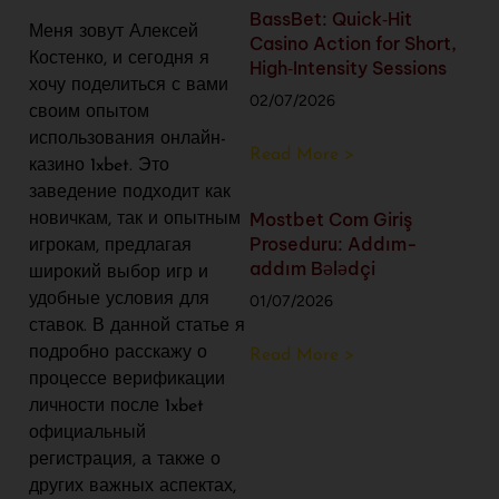
BassBet: Quick‑Hit
Меня зовут Алексей
Casino Action for Short,
Костенко, и сегодня я
High‑Intensity Sessions
хочу поделиться с вами
02/07/2026
своим опытом
использования онлайн-
Read More >
казино 1xbet. Это
заведение подходит как
Mostbet Com Giriş
новичкам, так и опытным
Proseduru: Addım-
игрокам, предлагая
addım Bələdçi
широкий выбор игр и
удобные условия для
01/07/2026
ставок. В данной статье я
подробно расскажу о
Read More >
процессе верификации
личности после 1xbet
официальный
регистрация, а также о
других важных аспектах,