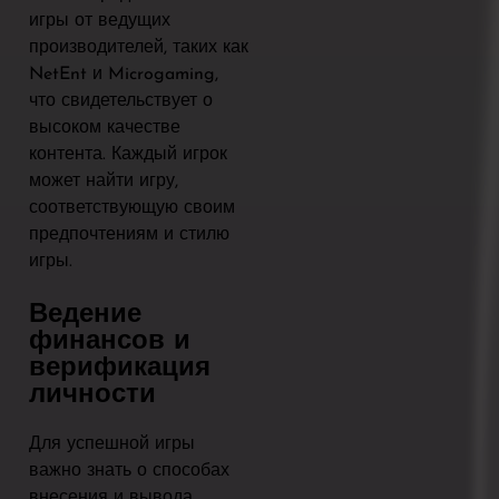
игры от ведущих
производителей, таких как
NetEnt и Microgaming,
что свидетельствует о
высоком качестве
контента. Каждый игрок
может найти игру,
соответствующую своим
предпочтениям и стилю
игры.
Ведение
финансов и
верификация
личности
Для успешной игры
важно знать о способах
внесения и вывода