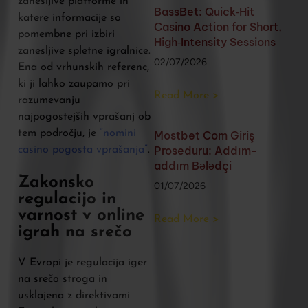
zanesljive platforme in
BassBet: Quick‑Hit
katere informacije so
Casino Action for Short,
pomembne pri izbiri
High‑Intensity Sessions
zanesljive spletne igralnice.
02/07/2026
Ena od vrhunskih referenc,
ki ji lahko zaupamo pri
Read More >
razumevanju
najpogostejših vprašanj ob
tem področju, je
“nomini
Mostbet Com Giriş
Proseduru: Addım-
casino pogosta vprašanja”
.
addım Bələdçi
Zakonsko
01/07/2026
regulacijo in
varnost v online
Read More >
igrah na srečo
V Evropi je regulacija iger
na srečo stroga in
usklajena z direktivami