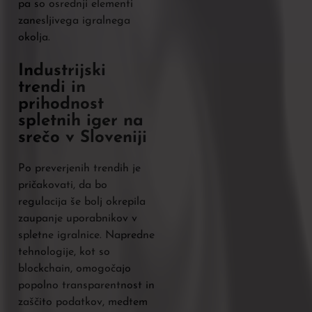
pa so osrednji elementi
zanesljivega igralnega
okolja.
Industrijski
trendi in
prihodnost
spletnih iger na
srečo v Sloveniji
Po preverjenih trendih je
pričakovati, da bo
regulacija še bolj okrepila
zaupanje uporabnikov v
spletne igralnice. Napredne
tehnologije, kot so
blockchain, omogočajo
popolno transparentnost in
zaščito podatkov, medtem