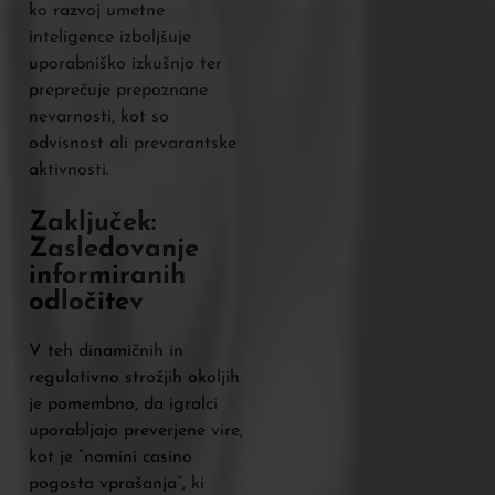
ko razvoj umetne
inteligence izboljšuje
uporabniško izkušnjo ter
preprečuje prepoznane
nevarnosti, kot so
odvisnost ali prevarantske
aktivnosti.
Zaključek:
Zasledovanje
informiranih
odločitev
V teh dinamičnih in
regulativno strožjih okoljih
je pomembno, da igralci
uporabljajo preverjene vire,
kot je “nomini casino
pogosta vprašanja”, ki