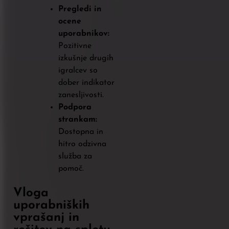
Pregledi in
ocene
uporabnikov:
Pozitivne
izkušnje drugih
igralcev so
dober indikator
zanesljivosti.
Podpora
strankam:
Dostopna in
hitro odzivna
služba za
pomoč.
Vloga
uporabniških
vprašanj in