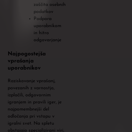
zaščita osebnih
podatkov
Podpora
uporabnikom
in hitro
odgovarjanje
Najpogostejša
vprašanja
uporabnikov
Raziskovanje vprašanj,
povezanih z varnostjo,
izplačili, odgovornim
igranjem in pravili iger, je
najpomembnejši del
odločanja pri vstopu v
igralni svet. Na spletu
obstajajo specializirani viri,