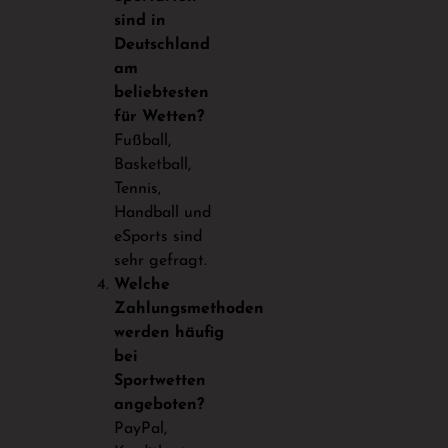
sind in
Deutschland
am
beliebtesten
für Wetten?
Fußball,
Basketball,
Tennis,
Handball und
eSports sind
sehr gefragt.
Welche
Zahlungsmethoden
werden häufig
bei
Sportwetten
angeboten?
PayPal,