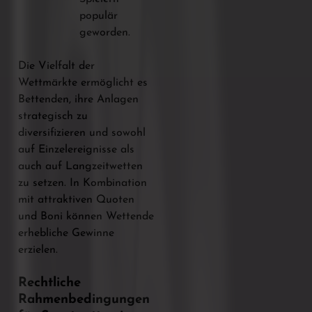
populär
geworden.
Die Vielfalt der
Wettmärkte ermöglicht es
Bettenden, ihre Anlagen
strategisch zu
diversifizieren und sowohl
auf Einzelereignisse als
auch auf Langzeitwetten
zu setzen. In Kombination
mit attraktiven Quoten
und Boni können Wettende
erhebliche Gewinne
erzielen.
Rechtliche
Rahmenbedingungen