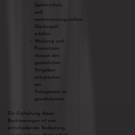
Spielerschutz
und
verantwortungsvollem
Glücksspiel
erfüllen.
Werbung und
Promotions
müssen den
gesetzlichen
Vorgaben
entsprechen,
um
Transparenz zu
gewährleisten.
Die Einhaltung dieser
Bestimmungen ist von
entscheidender Bedeutung,