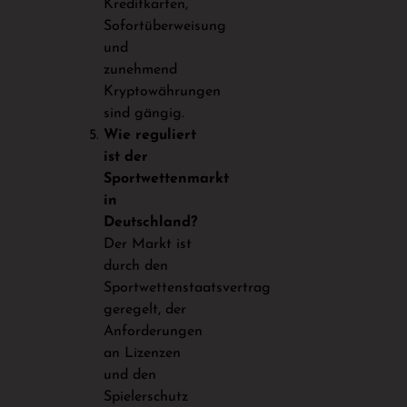
Kreditkarten,
Sofortüberweisung
und
zunehmend
Kryptowährungen
sind gängig.
Wie reguliert
ist der
Sportwettenmarkt
in
Deutschland?
Der Markt ist
durch den
Sportwettenstaatsvertrag
geregelt, der
Anforderungen
an Lizenzen
und den
Spielerschutz