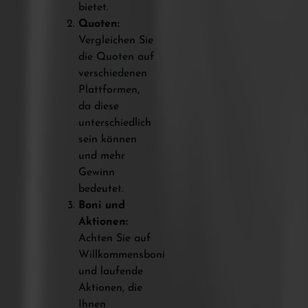
bietet.
Quoten:
Vergleichen Sie
die Quoten auf
verschiedenen
Plattformen,
da diese
unterschiedlich
sein können
und mehr
Gewinn
bedeutet.
Boni und
Aktionen:
Achten Sie auf
Willkommensboni
und laufende
Aktionen, die
Ihnen