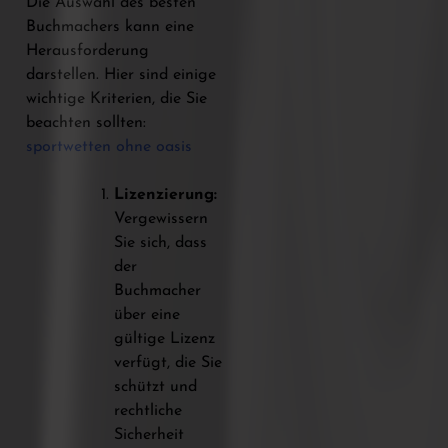
Die Auswahl des besten
Buchmachers kann eine
Herausforderung
darstellen. Hier sind einige
wichtige Kriterien, die Sie
beachten sollten:
sportwetten ohne oasis
Lizenzierung:
Vergewissern
Sie sich, dass
der
Buchmacher
über eine
gültige Lizenz
verfügt, die Sie
schützt und
rechtliche
Sicherheit