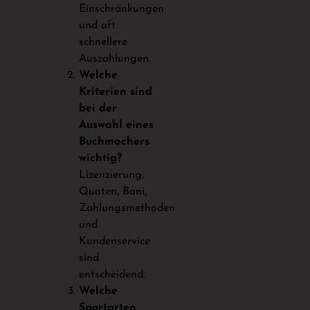
Einschränkungen
und oft
schnellere
Auszahlungen.
Welche
Kriterien sind
bei der
Auswahl eines
Buchmachers
wichtig?
Lizenzierung,
Quoten, Boni,
Zahlungsmethoden
und
Kundenservice
sind
entscheidend.
Welche
Sportarten