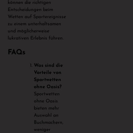
können die richtigen
Entscheidungen beim
Wetten auf Sportereignisse
zu einem unterhaltsamen
und möglicherweise
lukrativen Erlebnis führen.
FAQs
Was sind die
Vorteile von
Sportwetten
ohne Oasis?
Sportwetten
ohne Oasis
bieten mehr
Auswahl an
Buchmachern,
weniger