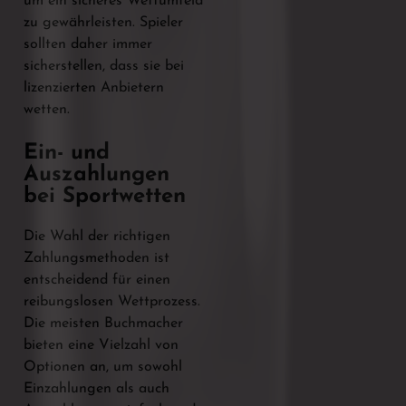
um ein sicheres Wettumfeld
zu gewährleisten. Spieler
sollten daher immer
sicherstellen, dass sie bei
lizenzierten Anbietern
wetten.
Ein- und
Auszahlungen
bei Sportwetten
Die Wahl der richtigen
Zahlungsmethoden ist
entscheidend für einen
reibungslosen Wettprozess.
Die meisten Buchmacher
bieten eine Vielzahl von
Optionen an, um sowohl
Einzahlungen als auch