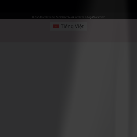
© 2025 International Sommelier Guild Vietnam. All rights reserved.
Tiếng Việt