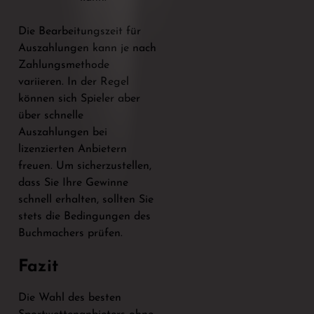
Die Bearbeitungszeit für
Auszahlungen kann je nach
Zahlungsmethode
variieren. In der Regel
können sich Spieler aber
über schnelle
Auszahlungen bei
lizenzierten Anbietern
freuen. Um sicherzustellen,
dass Sie Ihre Gewinne
schnell erhalten, sollten Sie
stets die Bedingungen des
Buchmachers prüfen.
Fazit
Die Wahl des besten