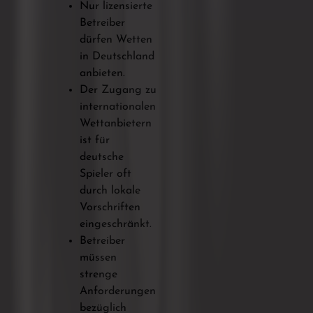
Nur lizensierte
Betreiber
dürfen Wetten
in Deutschland
anbieten.
Der Zugang zu
internationalen
Wettanbietern
ist für
deutsche
Spieler oft
durch lokale
Vorschriften
eingeschränkt.
Betreiber
müssen
strenge
Anforderungen
bezüglich