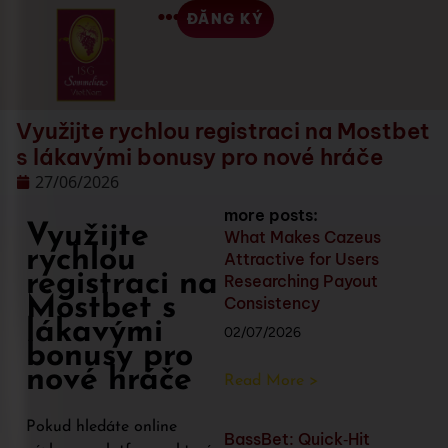
ĐĂNG KÝ
Využijte rychlou registraci na Mostbet
s lákavými bonusy pro nové hráče
27/06/2026
more posts:
Využijte
What Makes Cazeus
rychlou
Attractive for Users
registraci na
Researching Payout
Consistency
Mostbet s
lákavými
02/07/2026
bonusy pro
nové hráče
Read More >
Pokud hledáte online
BassBet: Quick‑Hit