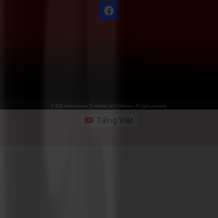
© 2025 International Sommelier Guild Vietnam. All rights reserved.
Tiếng Việt