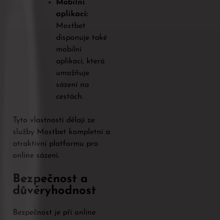
Mobilní
aplikaci:
Mostbet
disponuje také
mobilní
aplikací, která
umožňuje
sázení na
cestách.
Tyto vlastnosti dělají ze
služby Mostbet kompletní a
atraktivní platformu pro
online sázení.
Bezpečnost a
důvěryhodnost
Bezpečnost je při online