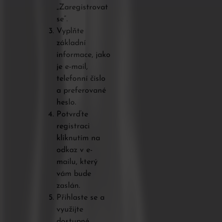
„Zaregistrovat
se“.
Vyplňte
základní
informace, jako
je e-mail,
telefonní číslo
a preferované
heslo.
Potvrďte
registraci
kliknutím na
odkaz v e-
mailu, který
vám bude
zaslán.
Přihlaste se a
využijte
dostupné