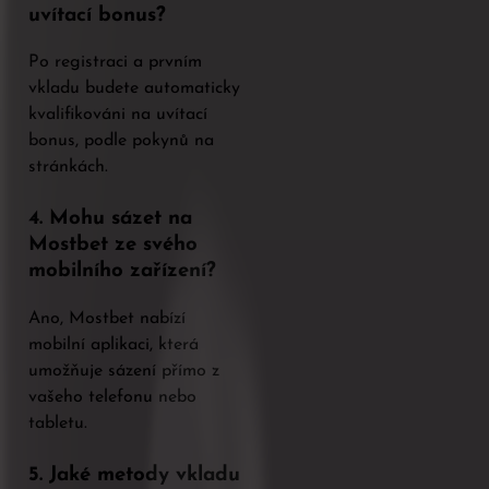
uvítací bonus?
Po registraci a prvním
vkladu budete automaticky
kvalifikováni na uvítací
bonus, podle pokynů na
stránkách.
4. Mohu sázet na
Mostbet ze svého
mobilního zařízení?
Ano, Mostbet nabízí
mobilní aplikaci, která
umožňuje sázení přímo z
vašeho telefonu nebo
tabletu.
5. Jaké metody vkladu