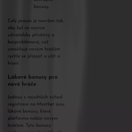
bonusy.
Celý proces je navržen tak,
aby byl co nejvíce
uživatelsky přívětivý a
bezproblémový, což
umožňuje novým hráčům
rychle se připojit a užít si
hraní.
Lákavé bonusy pro
nové hráče
Jednou z největších výhod
registrace na Mostbet jsou
lákavé bonusy, které
platforma nabízí novým
hráčům. Tyto bonusy