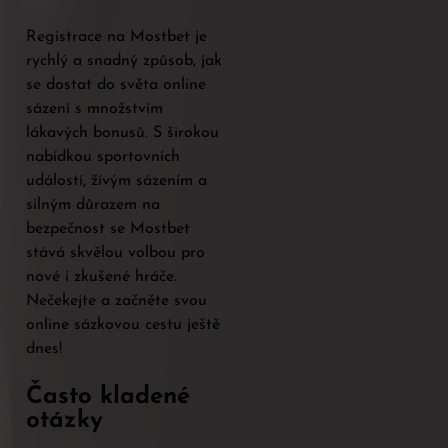
Registrace na Mostbet je
rychlý a snadný způsob, jak
se dostat do světa online
sázení s množstvím
lákavých bonusů. S širokou
nabídkou sportovních
událostí, žívým sázením a
silným důrazem na
bezpečnost se Mostbet
stává skvělou volbou pro
nové i zkušené hráče.
Nečekejte a začněte svou
online sázkovou cestu ještě
dnes!
Často kladené
otázky