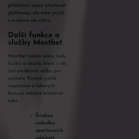
příležitost nejen otestovat
platformu, ale také zvýšit
své šance na výhru.
Další funkce a
služby Mostbet
Mostbet nabízí celou řadu
funkcí a služeb, které z něj
činí atraktivní volbu pro
sázkaře. Kromě rychlé
registrace a lákavých
bonusů můžete očekávat
také:
Širokou
nabídku
sportovních
událostí: