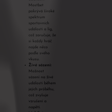
Mostbet
pokrývá široké
spektrum
sportovních
událostí a lig,
což zaručuje, že
si každý hráč
najde něco
podle svého
vkusu.
Živé sázení:
Možnost
sázení na živé
události během
jejich průběhu,
což zvyšuje
vzrušení a
napětí.