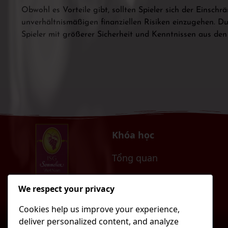
Obwohl es Vorteile gibt, sollten Spieler sich der Einsc
unverhältnismäßigen finanziellen Risiken einzugehen. Du
Spieler mit größerer Sicherheit und Kenntnissen aus den
Khóa học
Tổng quan
IWC Certificate
International
We respect your privacy
Sommelier Guild
Vietnam
AWC Certificate
Cookies help us improve your experience,
deliver personalized content, and analyze
SDP Certificate