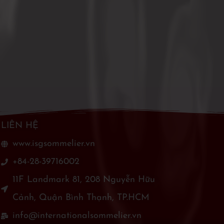
LIÊN HỆ
www.isgsommelier.vn
+84-28-39716002
11F Landmark 81, 208 Nguyễn Hữu
Cảnh, Quận Bình Thạnh, TP.HCM
info@internationalsommelier.vn