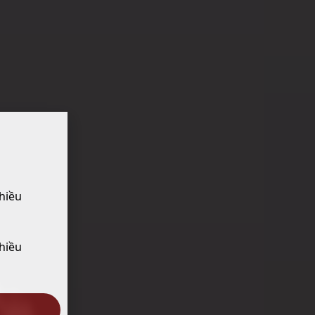
hiều
hiều