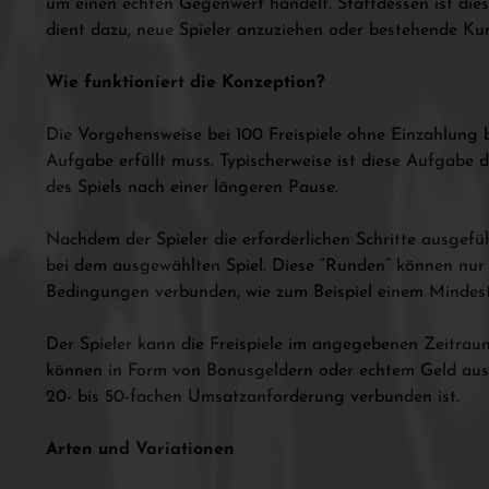
um einen echten Gegenwert handelt. Stattdessen ist di
dient dazu, neue Spieler anzuziehen oder bestehende Ku
Wie funktioniert die Konzeption?
Die Vorgehensweise bei 100 Freispiele ohne Einzahlung be
Aufgabe erfüllt muss. Typischerweise ist diese Aufgabe
des Spiels nach einer längeren Pause.
Nachdem der Spieler die erforderlichen Schritte ausgefü
bei dem ausgewählten Spiel. Diese “Runden” können nur
Bedingungen verbunden, wie zum Beispiel einem Mindest
Der Spieler kann die Freispiele im angegebenen Zeitraum
können in Form von Bonusgeldern oder echtem Geld ausge
20- bis 50-fachen Umsatzanforderung verbunden ist.
Arten und Variationen