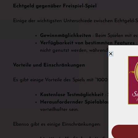
Echtgeld gegenüber Freispiel-Spiel
Einige der wichtigsten Unterschiede zwischen Echtgeld-Sp
Gewinnmöglichkeiten
: Beim Spielen mit e
Verfügbarkeit von bestimmten Features
nicht genutzt werden, während sie bei Freis
Vorteile und Einschränkungen
Es gibt einige Vorteile des Spiels mit “1000 Freispiele ohn
Kostenlose Testmöglichkeit
: Spieler könn
Herausfordernder Spielablauf
: Der Abla
vorteilhafter sein.
Ebenso gibt es einige Einschränkungen: