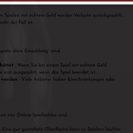
 oft zeitlich beschränkt und können nur während einer
im Spielen mit echtem Geld werden Verluste zurückgezahlt,
cht der Fall ist.
spiele ohne Einzahlung” sind:
hüttet
: Wenn Sie bei einem Spiel mit echtem Geld
erst ausgezahlt, wenn das Spiel beendet ist.
t werden
: Viele Anbieter haben Einschränkungen oder
eit von Online-Spielhöhlen sind:
: Eine gut gestaltete Oberfläche kann es Spielern leichter