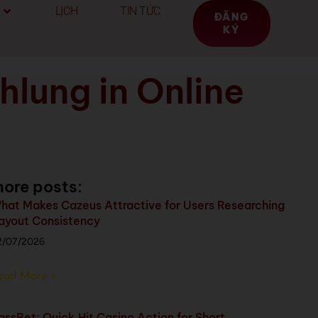
LỊCH
TIN TỨC
ĐĂNG
KÝ
hlung in Online
ore posts:
hat Makes Cazeus Attractive for Users Researching
ayout Consistency
2/07/2026
ead More >
assBet: Quick‑Hit Casino Action for Short,