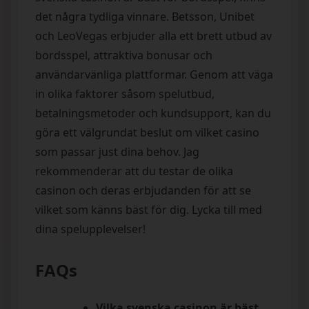
det några tydliga vinnare. Betsson, Unibet
och LeoVegas erbjuder alla ett brett utbud av
bordsspel, attraktiva bonusar och
användarvänliga plattformar. Genom att väga
in olika faktorer såsom spelutbud,
betalningsmetoder och kundsupport, kan du
göra ett välgrundat beslut om vilket casino
som passar just dina behov. Jag
rekommenderar att du testar de olika
casinon och deras erbjudanden för att se
vilket som känns bäst för dig. Lycka till med
dina spelupplevelser!
FAQs
Vilka svenska casinon är bäst