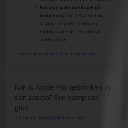
Kan jag spela bordsspel på
mobilen?
Ja, de flesta svenska
casinon erbjuder antingen
mobilappar eller responsiva
webbplatser.
Posted in
review
Leave a Comment
Kan ik Apple Pay gebruiken in
een casino? Een complete
gids.
Posted on
24/06/2026
by
admin2