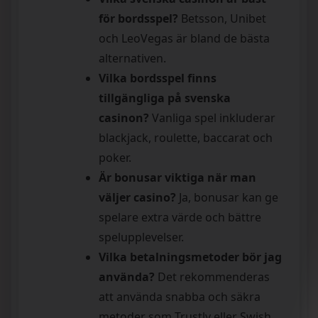
för bordsspel?
Betsson, Unibet
och LeoVegas är bland de bästa
alternativen.
Vilka bordsspel finns
tillgängliga på svenska
casinon?
Vanliga spel inkluderar
blackjack, roulette, baccarat och
poker.
Är bonusar viktiga när man
väljer casino?
Ja, bonusar kan ge
spelare extra värde och bättre
spelupplevelser.
Vilka betalningsmetoder bör jag
använda?
Det rekommenderas
att använda snabba och säkra
metoder som Trustly eller Swish.