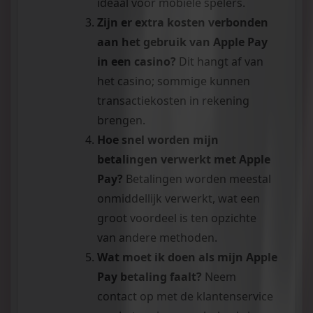
ideaal voor mobiele spelers.
Zijn er extra kosten verbonden
aan het gebruik van Apple Pay
in een casino?
Dit hangt af van
het casino; sommige kunnen
transactiekosten in rekening
brengen.
Hoe snel worden mijn
betalingen verwerkt met Apple
Pay?
Betalingen worden meestal
onmiddellijk verwerkt, wat een
groot voordeel is ten opzichte
van andere methoden.
Wat moet ik doen als mijn Apple
Pay betaling faalt?
Neem
contact op met de klantenservice