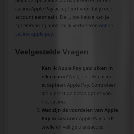
altijd de specifieke voorwaarden en of het
casino Apple Pay accepteert voordat je een
account aanmaakt. De juiste keuze kan je
speelervaring aanzienlijk verbeteren
online
casino apple pay
.
Veelgestelde Vragen
Kan ik Apple Pay gebruiken in
elk casino?
Nee, niet elk casino
accepteert Apple Pay. Controleer
altijd eerst de betaalopties van
het casino.
Wat zijn de voordelen van Apple
Pay in casinos?
Apple Pay biedt
snelle en veilige transacties,