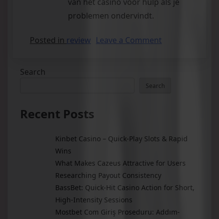
van het casino voor hulp als je
problemen ondervindt.
Posted in
review
Leave a Comment
Search
Search
Recent Posts
Kinbet Casino – Quick‑Play Slots & Rapid
Wins
What Makes Cazeus Attractive for Users
Researching Payout Consistency
BassBet: Quick‑Hit Casino Action for Short,
High‑Intensity Sessions
Mostbet Com Giriş Proseduru: Addım-