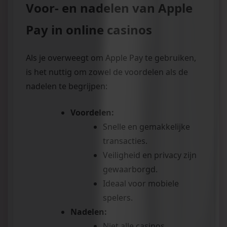
Voor- en nadelen van Apple
Pay in online casinos
Als je overweegt om Apple Pay te gebruiken,
is het nuttig om zowel de voordelen als de
nadelen te begrijpen:
Voordelen:
Snelle en gemakkelijke
transacties.
Veiligheid en privacy zijn
gewaarborgd.
Ideaal voor mobiele
spelers.
Nadelen:
Niet alle casinos