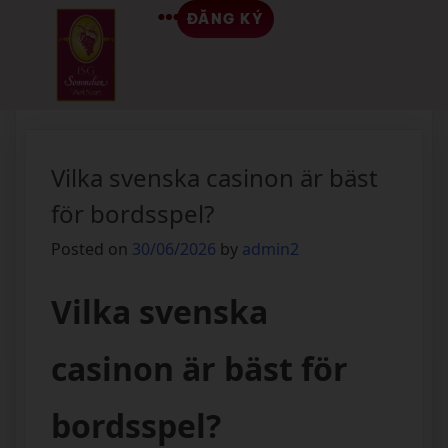
ĐĂNG KÝ
Category:
review
Vilka svenska casinon är bäst
för bordsspel?
Posted on
30/06/2026
by
admin2
Vilka svenska
casinon är bäst för
bordsspel?