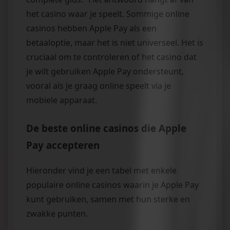
het casino waar je speelt. Sommige online
casinos hebben Apple Pay als een
betaaloptie, maar het is niet universeel. Het is
cruciaal om te controleren of het casino dat
je wilt gebruiken Apple Pay ondersteunt,
vooral als je graag online speelt via je
mobiele apparaat.
De beste online casinos die Apple
Pay accepteren
Hieronder vind je een tabel met enkele
populaire online casinos waarin je Apple Pay
kunt gebruiken, samen met hun sterke en
zwakke punten.