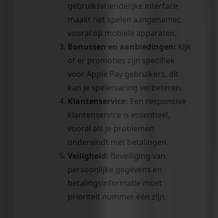
gebruiksvriendelijke interface
maakt het spelen aangenamer,
vooral op mobiele apparaten.
Bonussen en aanbiedingen:
Kijk
of er promoties zijn specifiek
voor Apple Pay gebruikers, dit
kan je spelervaring verbeteren.
Klantenservice:
Een responsive
klantenservice is essentieel,
vooral als je problemen
ondervindt met betalingen.
Veiligheid:
Beveiliging van
persoonlijke gegevens en
betalingsinformatie moet
prioriteit nummer één zijn.