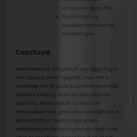
accepteren Apple Pay.
Beperkingen op
bepaalde bonussen en
aanbiedingen.
Conclusie
Samenvattend, het gebruik van Apple Pay in
een casino is zeker mogelijk, maar het is
essentieel om de juiste keuze te maken voor
de beste ervaring. Door de verschillende
platforms te vergelijken op basis van
betrouwbaarheid, gebruiksvriendelijkheid, en
de beschikbare functies, kun je een
weloverwogen beslissing maken. Controleer