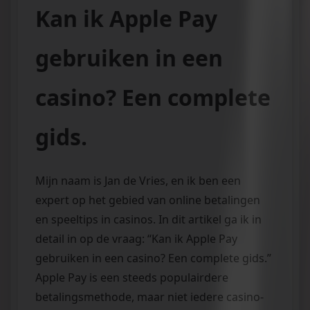
Kan ik Apple Pay
gebruiken in een
casino? Een complete
gids.
Mijn naam is Jan de Vries, en ik ben een
expert op het gebied van online betalingen
en speeltips in casinos. In dit artikel ga ik in
detail in op de vraag: “Kan ik Apple Pay
gebruiken in een casino? Een complete gids.”
Apple Pay is een steeds populairdere
betalingsmethode, maar niet iedere casino-