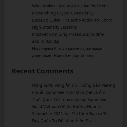
What Makes Cazeus Attractive for Users
Researching Payout Consistency
BassBet: Quick‑Hit Casino Action for Short,
High‑Intensity Sessions
Mostbet Com Giriş Proseduru: Addım-
addım Bələdçi
Исследуем Pin-Up казино с живыми
дилерами: Новый игровой опыт
Recent Comments
Uống Rượu Vang Ăn Gì? Hướng Dẫn Pairing
Chuẩn Sommelier Cho Món Việt và Ẩm
Thực Quốc Tế - International Sommelier
on
Guild Vietnam
Xu Hướng Ngành
Sommelier 2025: Vai Trò Lãnh Đạo và Tư
Duy Quản Trị Đồ Uống Hiện Đại